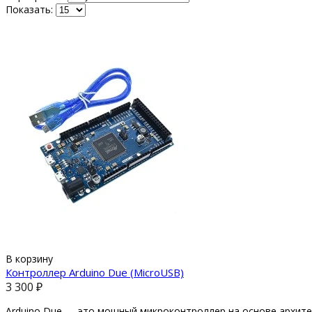
Показать:
В корзину
Контроллер Arduino Due (MicroUSB)
3 300 ₽
Arduino Due — это мощный микроконтроллер на основе архите