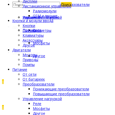
Дисплеи
Контакты
Другое
Инструмент
Пластик SibFil
Кабели
Повышающие преобразователи
Поиск
Дистанционное управление
Радиомодули
GSM и прочие
Управление нагрузкой
Разъемы
Пластик Bestfilament
Кнопки и модули ввода
Кнопки
Личный кабинет
Прочее
Реле
Потенциометры
Клавиатуры
Аксессуары
Мосфеты
Другое
Двигатели
Оформить заказ
Моторы
Другое
Приводы
Помпы
Питание
От сети
От батареек
0
Преобразователи
Понижающие преобразователи
Повышающие преобразователи
Управление нагрузкой
Реле
0
Мосфеты
Другое