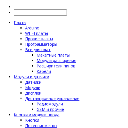
Платы
Arduino
WI-FI платы
Прочие платы
Программаторы
Все для плат
Макетные платы
Модули расширения
Расширители пинов
Кабели
Модули и датчики
Датчики
Модули
Дисплеи
Дистанционное управление
Радиомодули
GSM и прочие
Кнопки и модули ввода
Кнопки
Потенциометры