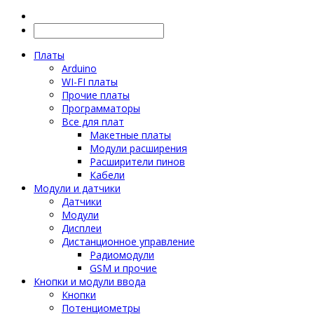
Платы
Arduino
WI-FI платы
Прочие платы
Программаторы
Все для плат
Макетные платы
Модули расширения
Расширители пинов
Кабели
Модули и датчики
Датчики
Модули
Дисплеи
Дистанционное управление
Радиомодули
GSM и прочие
Кнопки и модули ввода
Кнопки
Потенциометры