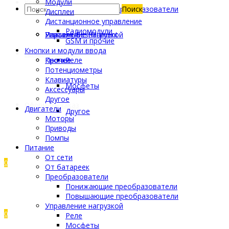
Модули
Контакты
Другое
Инструмент
Пластик SibFil
Кабели
Повышающие преобразователи
Поиск
Дисплеи
Дистанционное управление
Радиомодули
Управление нагрузкой
Разъемы
Пластик Bestfilament
GSM и прочие
Кнопки и модули ввода
Личный кабинет
Прочее
Кнопки
Реле
Потенциометры
Клавиатуры
Мосфеты
Аксессуары
Другое
Оформить заказ
Двигатели
Другое
Моторы
Приводы
Помпы
Питание
От сети
0
От батареек
Преобразователи
Понижающие преобразователи
Повышающие преобразователи
Управление нагрузкой
0
Реле
Мосфеты