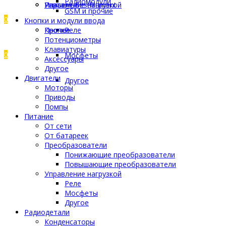
Радиомодули
Управление нагрузкой
Разъемы
Пластик Bestfilament
GSM и прочие
0
Кнопки и модули ввода
Прочее
Кнопки
Реле
Потенциометры
Клавиатуры
0
Мосфеты
Аксессуары
Другое
Двигатели
Другое
Моторы
Приводы
Помпы
Питание
От сети
От батареек
Преобразователи
Понижающие преобразователи
Повышающие преобразователи
Управление нагрузкой
Реле
Мосфеты
Другое
Радиодетали
Конденсаторы