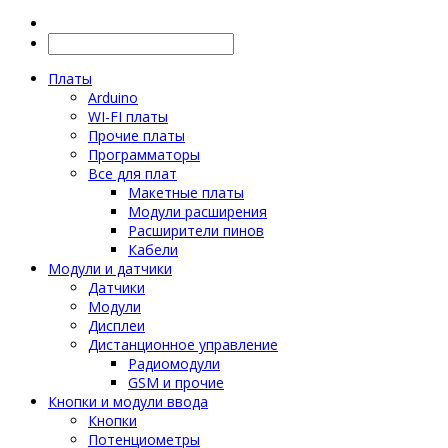
Платы
Arduino
WI-FI платы
Прочие платы
Программаторы
Все для плат
Макетные платы
Модули расширения
Расширители пинов
Кабели
Модули и датчики
Датчики
Модули
Дисплеи
Дистанционное управление
Радиомодули
GSM и прочие
Кнопки и модули ввода
Кнопки
Потенциометры