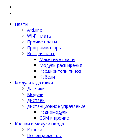
Платы
Arduino
WI-FI платы
Прочие платы
Программаторы
Все для плат
Макетные платы
Модули расширения
Расширители пинов
Кабели
Модули и датчики
Датчики
Модули
Дисплеи
Дистанционное управление
Радиомодули
GSM и прочие
Кнопки и модули ввода
Кнопки
Потенциометры