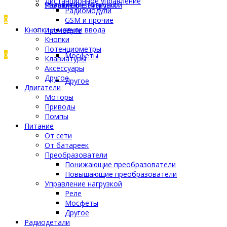
Дистанционное управление
Управление нагрузкой
Разъемы
Пластик Bestfilament
Радиомодули
0
GSM и прочие
Кнопки и модули ввода
Прочее
Реле
Кнопки
Потенциометры
0
Мосфеты
Клавиатуры
Аксессуары
Другое
Другое
Двигатели
Моторы
Приводы
Помпы
Питание
От сети
От батареек
Преобразователи
Понижающие преобразователи
Повышающие преобразователи
Управление нагрузкой
Реле
Мосфеты
Другое
Радиодетали