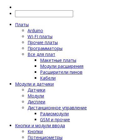
Платы
Arduino
WI-FI платы
Прочие платы
Программаторы
Все для плат
Макетные платы
Модули расширения
Расширители пинов
Кабели
Модули и датчики
Датчики
Модули
Дисплеи
Дистанционное управление
Радиомодули
GSM и прочие
Кнопки и модули ввода
Кнопки
Потенциометры