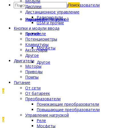
Модули
Контакты
Другое
Инструмент
Пластик SibFil
Кабели
Повышающие преобразователи
Поиск
Дисплеи
Дистанционное управление
Радиомодули
Управление нагрузкой
Разъемы
Пластик Bestfilament
GSM и прочие
Кнопки и модули ввода
Личный кабинет
Прочее
Кнопки
Реле
Потенциометры
Клавиатуры
Мосфеты
Аксессуары
Другое
Оформить заказ
Двигатели
Другое
Моторы
Приводы
Помпы
Питание
От сети
0
От батареек
Преобразователи
Понижающие преобразователи
Повышающие преобразователи
Управление нагрузкой
0
Реле
Мосфеты