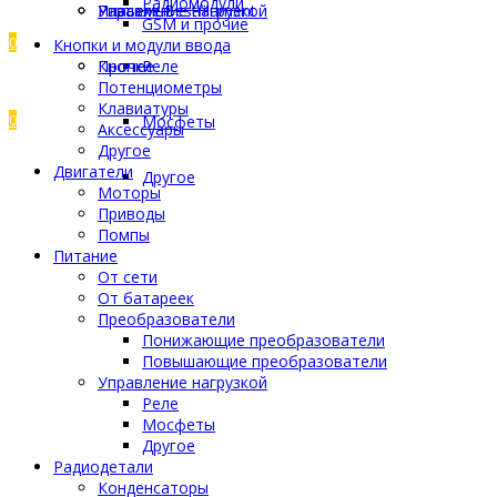
Радиомодули
Управление нагрузкой
Разъемы
Пластик Bestfilament
GSM и прочие
0
Кнопки и модули ввода
Прочее
Кнопки
Реле
Потенциометры
Клавиатуры
0
Мосфеты
Аксессуары
Другое
Двигатели
Другое
Моторы
Приводы
Помпы
Питание
От сети
От батареек
Преобразователи
Понижающие преобразователи
Повышающие преобразователи
Управление нагрузкой
Реле
Мосфеты
Другое
Радиодетали
Конденсаторы