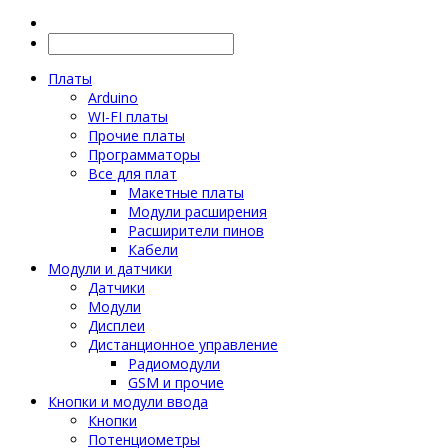
Платы
Arduino
WI-FI платы
Прочие платы
Программаторы
Все для плат
Макетные платы
Модули расширения
Расширители пинов
Кабели
Модули и датчики
Датчики
Модули
Дисплеи
Дистанционное управление
Радиомодули
GSM и прочие
Кнопки и модули ввода
Кнопки
Потенциометры