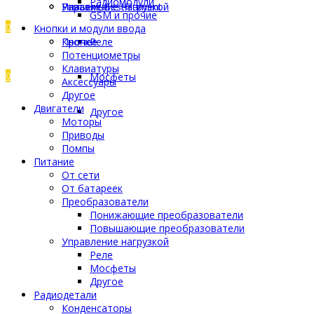
Радиомодули
Управление нагрузкой
Разъемы
Пластик Bestfilament
GSM и прочие
0
Кнопки и модули ввода
Прочее
Кнопки
Реле
Потенциометры
Клавиатуры
0
Мосфеты
Аксессуары
Другое
Двигатели
Другое
Моторы
Приводы
Помпы
Питание
От сети
От батареек
Преобразователи
Понижающие преобразователи
Повышающие преобразователи
Управление нагрузкой
Реле
Мосфеты
Другое
Радиодетали
Конденсаторы