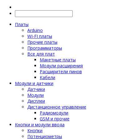
Платы
Arduino
WI-FI платы
Прочие платы
Программаторы
Все для плат
Макетные платы
Модули расширения
Расширители пинов
Кабели
Модули и датчики
Датчики
Модули
Дисплеи
Дистанционное управление
Радиомодули
GSM и прочие
Кнопки и модули ввода
Кнопки
Потенциометры