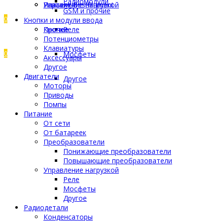
Радиомодули
Управление нагрузкой
Разъемы
Пластик Bestfilament
GSM и прочие
0
Кнопки и модули ввода
Прочее
Кнопки
Реле
Потенциометры
Клавиатуры
0
Мосфеты
Аксессуары
Другое
Двигатели
Другое
Моторы
Приводы
Помпы
Питание
От сети
От батареек
Преобразователи
Понижающие преобразователи
Повышающие преобразователи
Управление нагрузкой
Реле
Мосфеты
Другое
Радиодетали
Конденсаторы