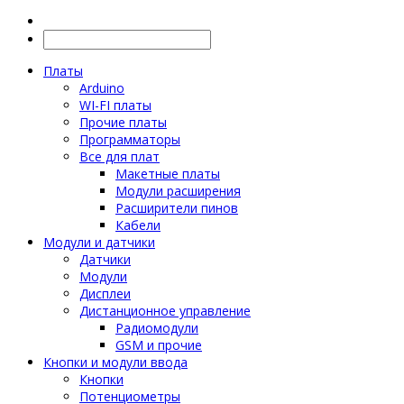
Платы
Arduino
WI-FI платы
Прочие платы
Программаторы
Все для плат
Макетные платы
Модули расширения
Расширители пинов
Кабели
Модули и датчики
Датчики
Модули
Дисплеи
Дистанционное управление
Радиомодули
GSM и прочие
Кнопки и модули ввода
Кнопки
Потенциометры