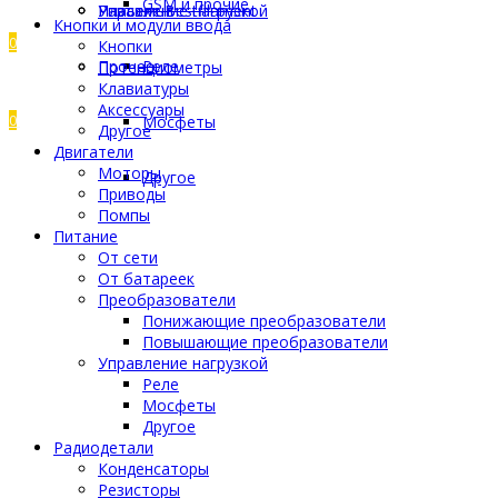
GSM и прочие
Управление нагрузкой
Разъемы
Пластик Bestfilament
Кнопки и модули ввода
0
Кнопки
Прочее
Реле
Потенциометры
Клавиатуры
Аксессуары
0
Мосфеты
Другое
Двигатели
Моторы
Другое
Приводы
Помпы
Питание
От сети
От батареек
Преобразователи
Понижающие преобразователи
Повышающие преобразователи
Управление нагрузкой
Реле
Мосфеты
Другое
Радиодетали
Конденсаторы
Резисторы