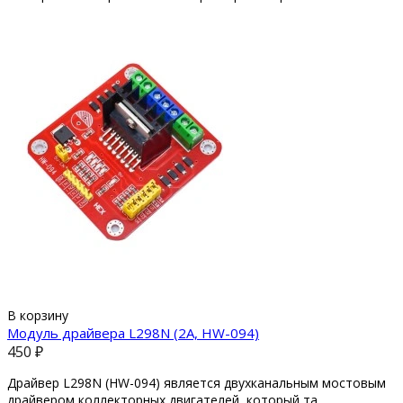
В корзину
Модуль драйвера L298N (2A, HW-094)
450 ₽
Драйвер L298N (HW-094) является двухканальным мостовым
драйвером коллекторных двигателей, который та..