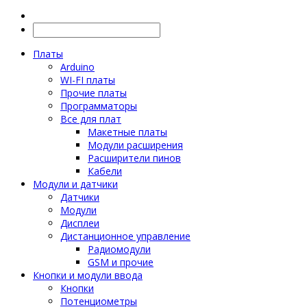
Платы
Arduino
WI-FI платы
Прочие платы
Программаторы
Все для плат
Макетные платы
Модули расширения
Расширители пинов
Кабели
Модули и датчики
Датчики
Модули
Дисплеи
Дистанционное управление
Радиомодули
GSM и прочие
Кнопки и модули ввода
Кнопки
Потенциометры