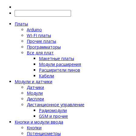
Платы
Arduino
WI-FI платы
Прочие платы
Программаторы
Все для плат
Макетные платы
Модули расширения
Расширители пинов
Кабели
Модули и датчики
Датчики
Модули
Дисплеи
Дистанционное управление
Радиомодули
GSM и прочие
Кнопки и модули ввода
Кнопки
Потенциометры