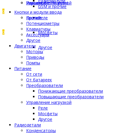
Радиомодули
Управление нагрузкой
Разъемы
Пластик Bestfilament
GSM и прочие
0
Кнопки и модули ввода
Прочее
Кнопки
Реле
Потенциометры
Клавиатуры
0
Мосфеты
Аксессуары
Другое
Двигатели
Другое
Моторы
Приводы
Помпы
Питание
От сети
От батареек
Преобразователи
Понижающие преобразователи
Повышающие преобразователи
Управление нагрузкой
Реле
Мосфеты
Другое
Радиодетали
Конденсаторы