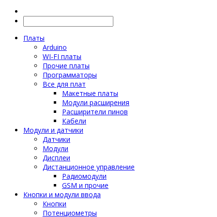
Платы
Arduino
WI-FI платы
Прочие платы
Программаторы
Все для плат
Макетные платы
Модули расширения
Расширители пинов
Кабели
Модули и датчики
Датчики
Модули
Дисплеи
Дистанционное управление
Радиомодули
GSM и прочие
Кнопки и модули ввода
Кнопки
Потенциометры