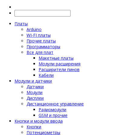
Платы
Arduino
WI-FI платы
Прочие платы
Программаторы
Все для плат
Макетные платы
Модули расширения
Расширители пинов
Кабели
Модули и датчики
Датчики
Модули
Дисплеи
Дистанционное управление
Радиомодули
GSM и прочие
Кнопки и модули ввода
Кнопки
Потенциометры