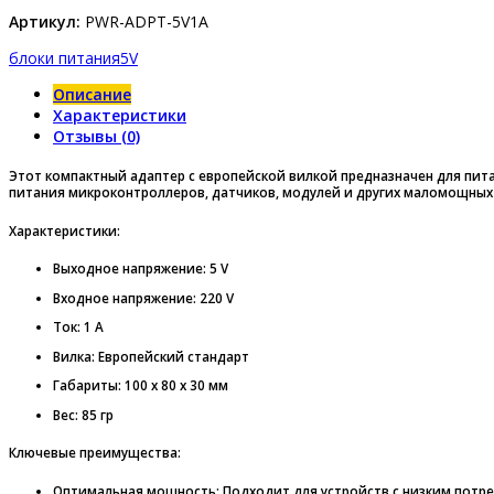
Артикул:
PWR-ADPT-5V1A
блоки питания
5V
Описание
Характеристики
Отзывы (0)
Этот компактный адаптер с европейской вилкой предназначен для питан
питания микроконтроллеров, датчиков, модулей и других маломощных 
Характеристики:
Выходное напряжение: 5 V
Входное напряжение: 220 V
Ток: 1 А
Вилка: Европейский стандарт
Габариты: 100 x 80 x 30 мм
Вес: 85 гр
Ключевые преимущества:
Оптимальная мощность:
Подходит для устройств с низким потре