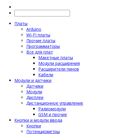
Платы
Arduino
WI-FI платы
Прочие платы
Программаторы
Все для плат
Макетные платы
Модули расширения
Расширители пинов
Кабели
Модули и датчики
Датчики
Модули
Дисплеи
Дистанционное управление
Радиомодули
GSM и прочие
Кнопки и модули ввода
Кнопки
Потенциометры