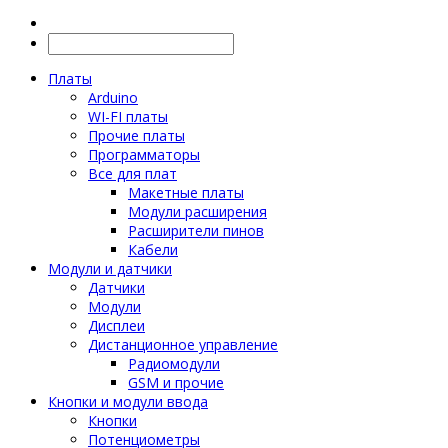
Платы
Arduino
WI-FI платы
Прочие платы
Программаторы
Все для плат
Макетные платы
Модули расширения
Расширители пинов
Кабели
Модули и датчики
Датчики
Модули
Дисплеи
Дистанционное управление
Радиомодули
GSM и прочие
Кнопки и модули ввода
Кнопки
Потенциометры